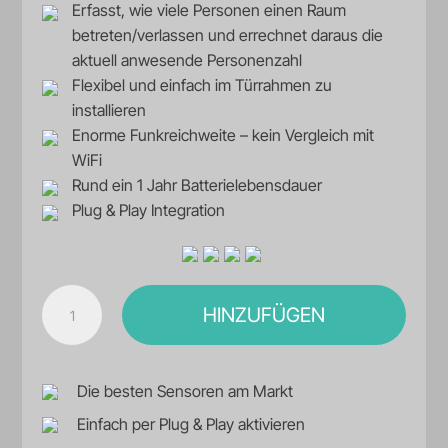
Erfasst, wie viele Personen einen Raum
betreten/verlassen und errechnet daraus die
aktuell anwesende Personenzahl
Flexibel und einfach im Türrahmen zu
installieren
Enorme Funkreichweite – kein Vergleich mit
WiFi
Rund ein 1 Jahr Batterielebensdauer
Plug & Play Integration
Personen-
HINZUFÜGEN
Frequenz
A
Sensor
l
Menge
t
Die besten Sensoren am Markt
e
Einfach per Plug & Play aktivieren
r