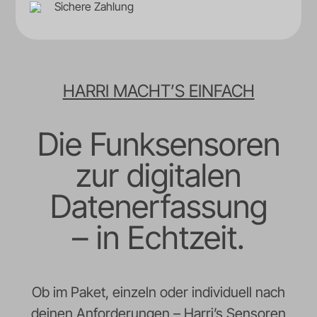
Sichere Zahlung
n
a
t
i
v
HARRI MACHT’S EINFACH
e
:
Die Funksensoren
zur digitalen
Datenerfassung
– in Echtzeit.
Ob im Paket, einzeln oder individuell nach
deinen Anforderungen – Harri’s Sensoren