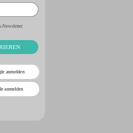
s-Newsletter
RIEREN
gle anmelden
le anmelden