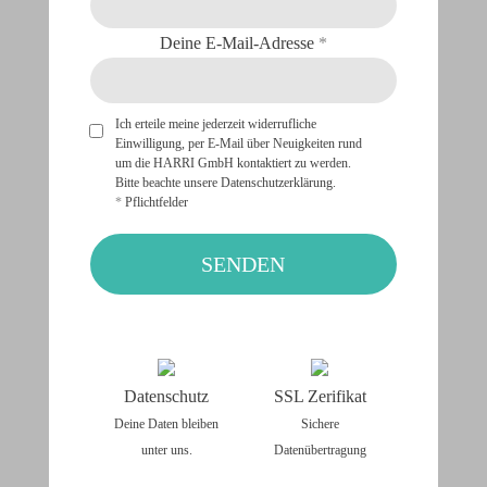
Deine E-Mail-Adresse
*
Ich erteile meine jederzeit widerrufliche
Einwilligung, per E-Mail über Neuigkeiten rund
um die HARRI GmbH kontaktiert zu werden.
Bitte beachte unsere
Datenschutzerklärung
.
*
Pflichtfelder
A
l
t
Datenschutz
SSL Zerifikat
e
Deine Daten bleiben
Sichere
r
unter uns.
Datenübertragung
n