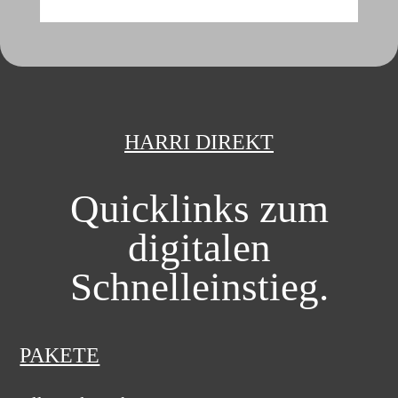
a
t
i
v
e
:
HARRI DIREKT
Quicklinks zum
digitalen
Schnelleinstieg.
PAKETE